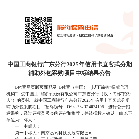
中国工商银行广东分行
2025年信用卡直客式分期
辅助外包采购项目
中标结果公告
B体育网页版页面登录_B体育（中国）（以下简称
“
招标
代理
机构
”）受
中国工商银行股份有限公司广东省分行
（以下简称
“
招标
人
”）的委托，就
中国工商银行广东分行
2025年信用卡直客式分期
辅助外包采购项目
（招标编号：
0692-
2520Z4024106
）
进行
公开招
标采购
，经过
评标
委员会的评审和推荐，并经
招标人
确认，由以下
单位为
中标
人：
一、
中标
人：
第一中标人：南京杰讯科技发展有限公司