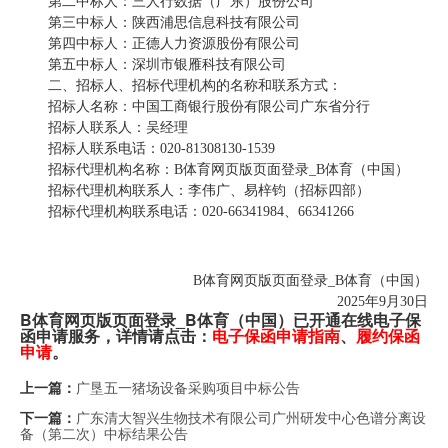
第二
中标人
：
三人行数据（广东）股份公司
第
三
中标人
：
陕西浦思信息科技有限公司
第
四
中标人
：正德人力资源股份有限公司
第
五
中标人
：
深圳市银雁科技有限公司
二、
招标人
、
招标
代理机构的名称和联系方式：
招标人
名称：
中国工商银行股份有限公司广东省分行
招标人联系人：
吴经理
招标人联系电
话：
020-81308130-1539
招标代理机构名称：B体育网页版页面登录_B体育（中国）
招标代理机构联系人：李伟广
、
易梓钧
（招标四部）
招标代理机构联系电话：
020-6634
1984
、
66341266
B体育网页版页面登录_B体育（中国）
202
5
年
9
月
30
日
B体育网页版页面登录_B体育（中国）已开通在线电子保
函申请服务，详情请点击：
电子保函申请指南
、
履约保函
申请
。
广垦五一猪场设备采购项目中标公告
上一篇：
广东清大智兴生物技术有限公司广州研发中心色谱分离设
下一篇：
备（第二次）中标结果公告