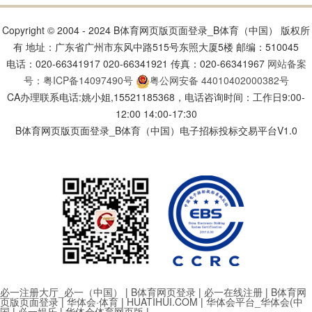
Copyright © 2004 - 2024 B体育网页版页面登录_B体育（中国） 版权所
有 地址：广东省广州市东风中路515号东照大厦5楼 邮编：510045
电话：020-66341917 020-66341921 传真：020-66341967
网站备案
号：粤ICP备14097490号
粤公网安备 44010402000382号
CA办理联系电话:姚小姐,15521185368，电话咨询时间：工作日9:00-
12:00 14:00-17:30
B体育网页版页面登录_B体育（中国）电子招标投标交易平台V1.0
必一注册大厅_必一（中国）
|
B体育网页登录
|
必一在线注册
|
B体育网
页版页面登录
|
华体会·体育
|
HUATIHUI.COM
|
华体会平台_华体会(中
国
|
必一娱乐
|
华体会体育网页版
|