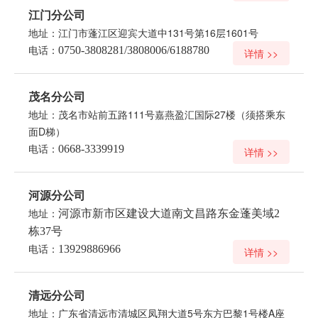
江门分公司
地址：江门市蓬江区迎宾大道中131号第16层1601号
电话：
0750-3808281
/
3808006
/
6188780
详情 >>
茂名分公司
地址：茂名市站前五路111号嘉燕盈汇国际27楼（须搭乘东
面D梯）
电话：
0668-3339919
详情 >>
河源分公司
地址：
河源市新市区建设大道南文昌路东金蓬美域
2
栋
37
号
电话：
13929886966
详情 >>
清远分公司
地址：广东省清远市清城区凤翔大道5号东方巴黎1号楼A座