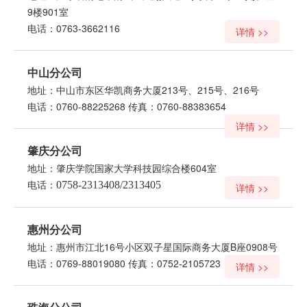
9楼901室
电话：0763-3662116
详情 >>
中山分公司
地址：中山市东区华凯商务大厦213号、215号、216号
电话：0760-88225268 传真：0760-88383654
详情 >>
肇庆分公司
地址：肇庆学院国家大学科技园综合楼604室
电话：
0758-2313408
/
2313405
详情 >>
惠州分公司
地址：惠州市江北16号小区双子星国际商务大厦B座0908号
电话：0769-88019080 传真：0752-2105723
详情 >>