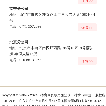
南宁分公司
地址：
南宁市青秀区桂春路南二里和兴大厦
10
楼
1004
号
电话：
0771-5572399
详情 >>
北京分公司
地址：
北京市丰台区南四环西路
188
号
16
区
18
号楼弘
源·丰恒大厦
13
层
电话：010-85731258
详情 >>
Copyright © 2004 - 2024 B体育网页版页面登录_B体育（中国） 版权所
有 地址：广东省广州市东风中路515号东照大厦5楼 邮编：510045